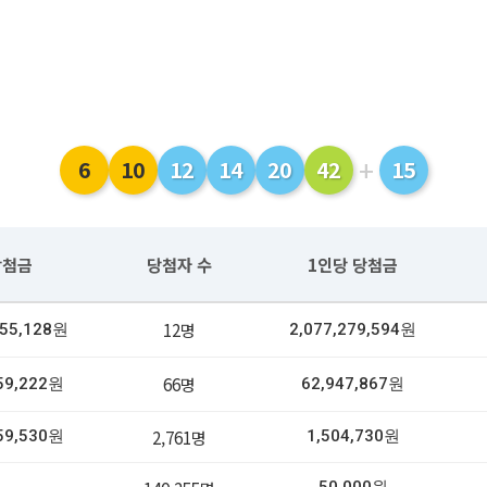
+
6
10
12
14
20
42
15
당첨금
당첨자 수
1인당 당첨금
12명
355,128원
2,077,279,594원
66명
59,222원
62,947,867원
2,761명
59,530원
1,504,730원