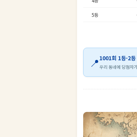
4등
5등
1001회 1등·2
📍
우리 동네에 당첨자가