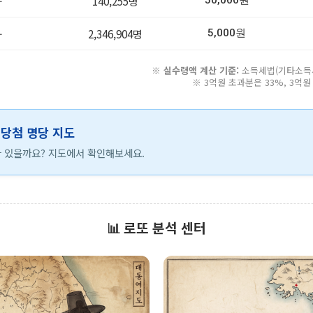
-
140,255명
50,000원
-
2,346,904명
5,000원
※
실수령액 계산 기준:
소득세법(기타소득세 
※ 3억원 초과분은 33%, 3억
등 당첨 명당 지도
 있을까요? 지도에서 확인해보세요.
📊 로또 분석 센터