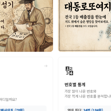
➜
🔢
번호별 통계
가장 많이 나온 번호와
가장 적게 나온 번호를 분석합니
 어디일까요?
매사이트 (78회)
역대 최다:
34번 (184회)