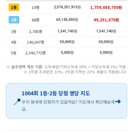
1등
10명
1,759,088,780원
2,576,251,913원
2등
68명
49,251,870원
63,143,430원
3등
2,785명
1,541,743원
1,541,740원
4등
140,047명
50,000원
50,000원
5등
2,340,772명
5,000원
5,000원
※
실수령액 계산 기준:
소득세법(기타소득세 20% + 지방소득세 2%) 적용.
※ 3억원 초과분은 33%, 3억원 이하는 22% 세율이 적용됩니다.
1004회 1등·2등 당첨 명당 지도
📍
➜
우리 동네에 당첨자가 있을까요? 지도에서 확인해보세
요.