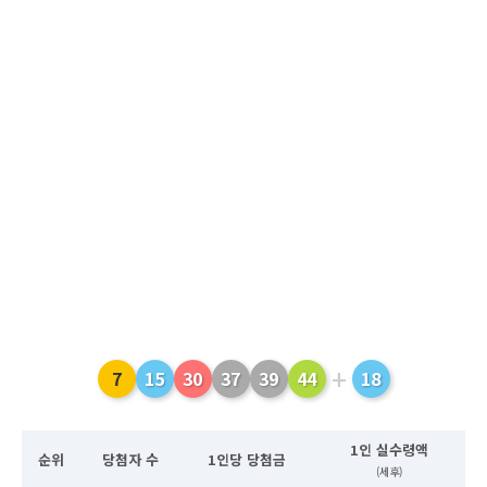
+
7
15
30
37
39
44
18
1인 실수령액
순위
당첨자 수
1인당 당첨금
(세후)