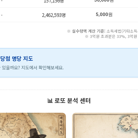
-
157,156명
50,000원
-
2,462,593명
5,000원
※
실수령액 계산 기준:
소득세법(기타소득세 
※ 3억원 초과분은 33%, 3억
등 당첨 명당 지도
 있을까요? 지도에서 확인해보세요.
📊 로또 분석 센터