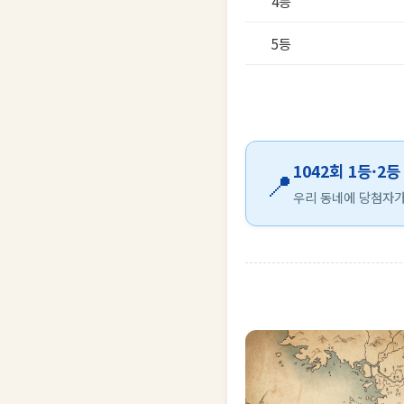
4등
5등
1042회 1등·2
📍
우리 동네에 당첨자가