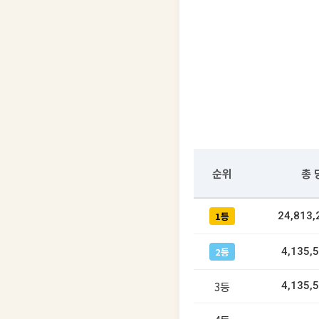
순위
총 
1등
24,813
2등
4,135,
3등
4,135,