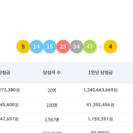
+
5
14
15
23
34
43
4
당첨금
당첨자 수
1인당 당첨금
20명
,273,380원
1,240,663,669원
100명
545,600원
41,355,456원
3,567명
547,697원
1,159,391원