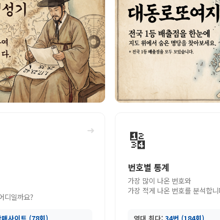
➜
🔢
번호별 통계
가장 많이 나온 번호와
가장 적게 나온 번호를 분석합니
 어디일까요?
매사이트 (78회)
역대 최다:
34번 (184회)