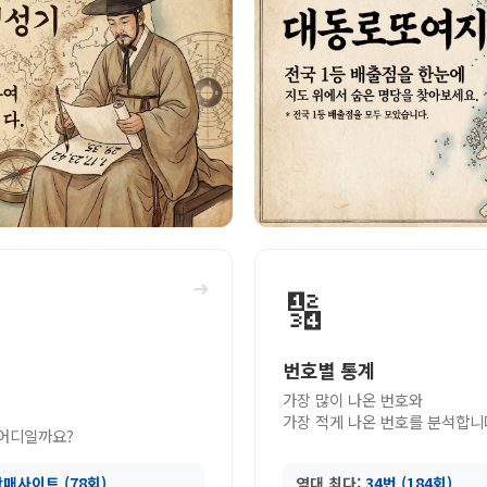
➜
🔢
번호별 통계
가장 많이 나온 번호와
가장 적게 나온 번호를 분석합니
 어디일까요?
매사이트 (78회)
역대 최다:
34번 (184회)