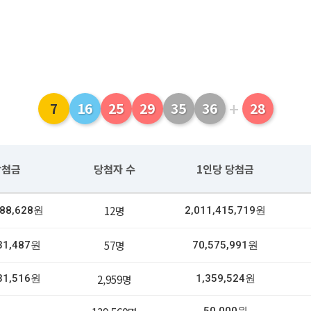
+
7
16
25
29
35
36
28
당첨금
당첨자 수
1인당 당첨금
12명
988,628원
2,011,415,719원
57명
31,487원
70,575,991원
2,959명
31,516원
1,359,524원