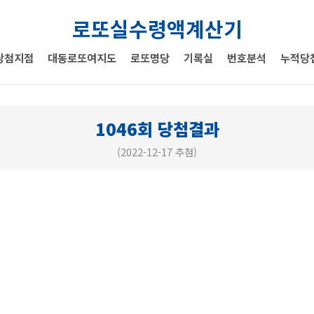
로또실수령액계산기
당첨지점
대동로또여지도
로또명당
기록실
번호분석
누적당
1046회 당첨결과
(2022-12-17 추첨)