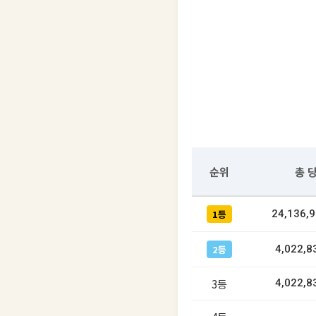
순위
총 
1등
24,136,
2등
4,022,8
3등
4,022,8