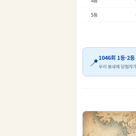
4등
5등
1046회 1등·2
📍
우리 동네에 당첨자가