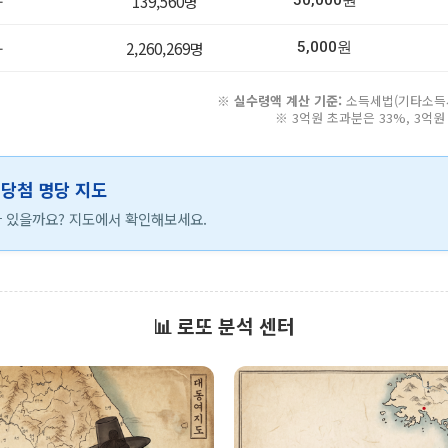
-
139,560명
50,000원
-
2,260,269명
5,000원
※
실수령액 계산 기준:
소득세법(기타소득세 
※ 3억원 초과분은 33%, 3억
등 당첨 명당 지도
 있을까요? 지도에서 확인해보세요.
📊 로또 분석 센터