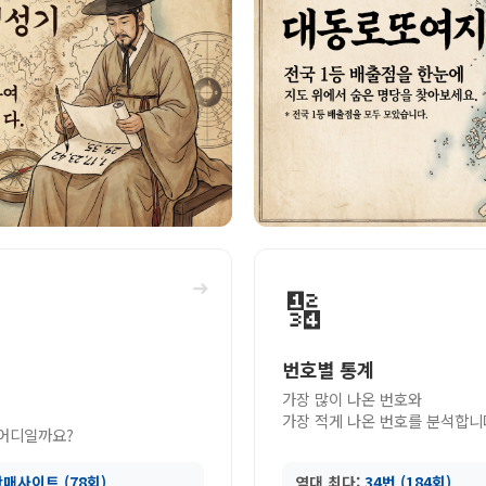
➜
🔢
번호별 통계
가장 많이 나온 번호와
가장 적게 나온 번호를 분석합니
 어디일까요?
매사이트 (78회)
역대 최다:
34번 (184회)