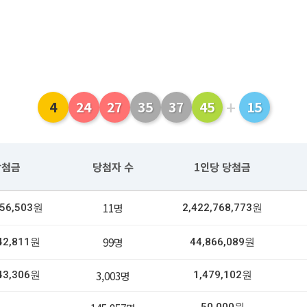
+
4
24
27
35
37
45
15
당첨금
당첨자 수
1인당 당첨금
11명
456,503원
2,422,768,773원
99명
42,811원
44,866,089원
3,003명
43,306원
1,479,102원