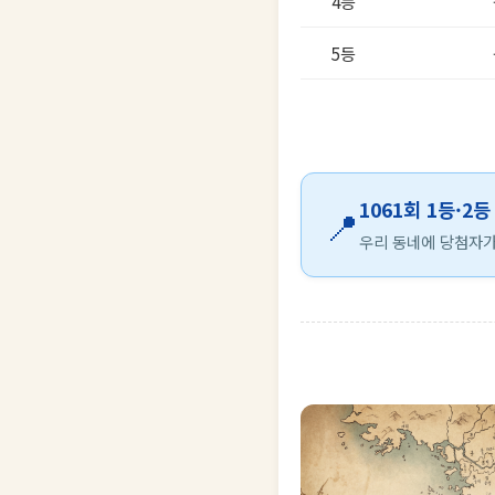
4등
5등
1061회 1등·2
📍
우리 동네에 당첨자가