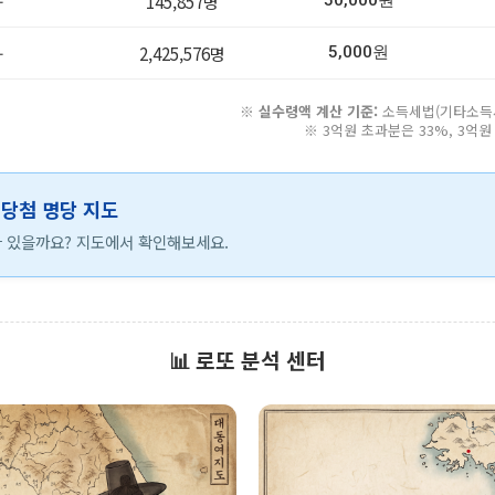
-
145,857명
50,000원
-
2,425,576명
5,000원
※
실수령액 계산 기준:
소득세법(기타소득세 
※ 3억원 초과분은 33%, 3억
등 당첨 명당 지도
 있을까요? 지도에서 확인해보세요.
📊 로또 분석 센터