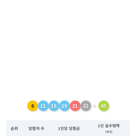
+
6
11
16
19
21
32
45
1인 실수령액
순위
당첨자 수
1인당 당첨금
(세후)