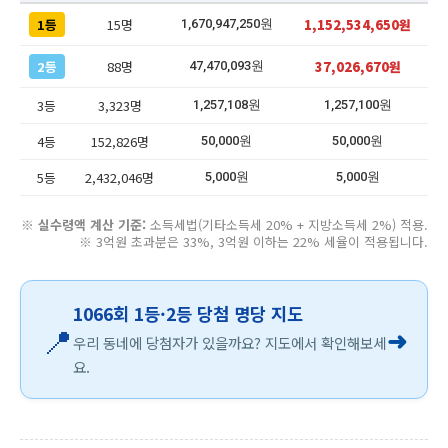
1등
15명
1,152,534,650원
1,670,947,250원
2등
88명
37,026,670원
47,470,093원
3등
3,323명
1,257,108원
1,257,100원
4등
152,826명
50,000원
50,000원
5등
2,432,046명
5,000원
5,000원
※
실수령액 계산 기준:
소득세법(기타소득세 20% + 지방소득세 2%) 적용.
※ 3억원 초과분은 33%, 3억원 이하는 22% 세율이 적용됩니다.
1066회 1등·2등 당첨 명당 지도
📍
➜
우리 동네에 당첨자가 있을까요? 지도에서 확인해보세
요.