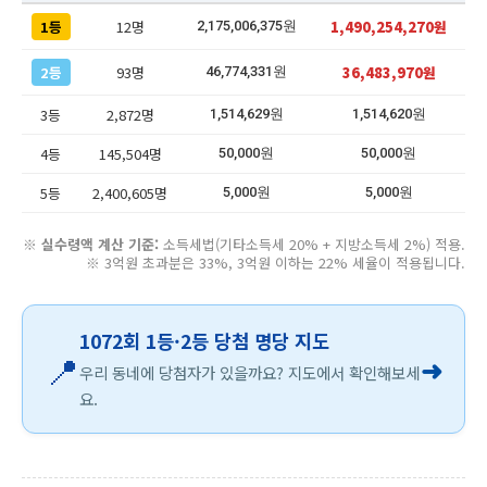
1등
12명
1,490,254,270원
2,175,006,375원
2등
93명
36,483,970원
46,774,331원
3등
2,872명
1,514,629원
1,514,620원
4등
145,504명
50,000원
50,000원
5등
2,400,605명
5,000원
5,000원
※
실수령액 계산 기준:
소득세법(기타소득세 20% + 지방소득세 2%) 적용.
※ 3억원 초과분은 33%, 3억원 이하는 22% 세율이 적용됩니다.
1072회 1등·2등 당첨 명당 지도
📍
➜
우리 동네에 당첨자가 있을까요? 지도에서 확인해보세
요.