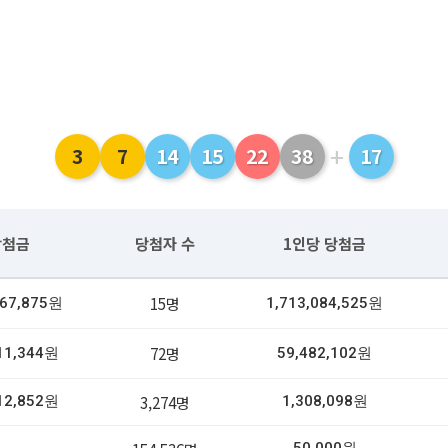
+
3
7
14
15
22
38
17
당첨금
당첨자 수
1인당 당첨금
15명
267,875원
1,713,084,525원
72명
11,344원
59,482,102원
3,274명
12,852원
1,308,098원