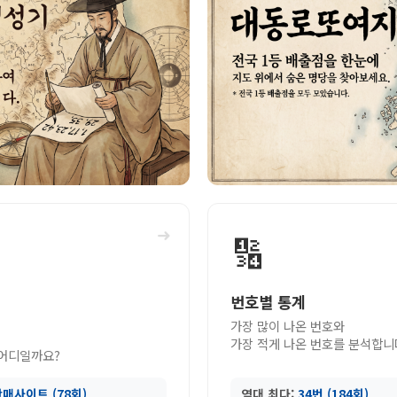
➜
🔢
번호별 통계
가장 많이 나온 번호와
가장 적게 나온 번호를 분석합니
 어디일까요?
매사이트 (78회)
역대 최다:
34번 (184회)