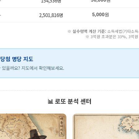
-
154,536명
50,000원
-
2,501,816명
5,000원
※
실수령액 계산 기준:
소득세법(기타소득세 
※ 3억원 초과분은 33%, 3억
등 당첨 명당 지도
 있을까요? 지도에서 확인해보세요.
📊 로또 분석 센터