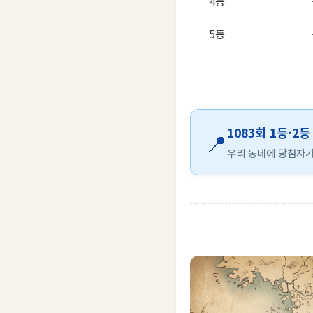
4등
5등
1083회 1등·2
📍
우리 동네에 당첨자가