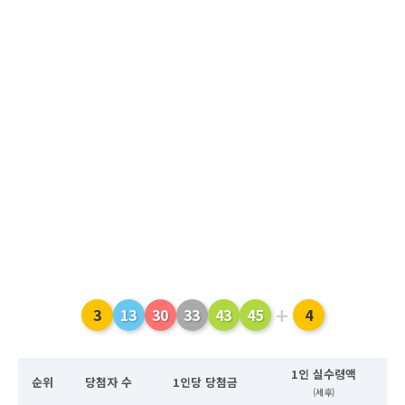
+
3
13
30
33
43
45
4
1인 실수령액
순위
당첨자 수
1인당 당첨금
(세후)