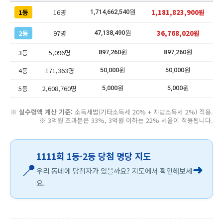
1등
16명
1,181,823,900원
1,714,662,540원
2등
97명
36,768,020원
47,138,490원
3등
5,096명
897,260원
897,260원
4등
171,363명
50,000원
50,000원
5등
2,608,760명
5,000원
5,000원
※
실수령액 계산 기준:
소득세법(기타소득세 20% + 지방소득세 2%) 적용.
※ 3억원 초과분은 33%, 3억원 이하는 22% 세율이 적용됩니다.
1111회 1등·2등 당첨 명당 지도
📍
➜
우리 동네에 당첨자가 있을까요? 지도에서 확인해보세
요.