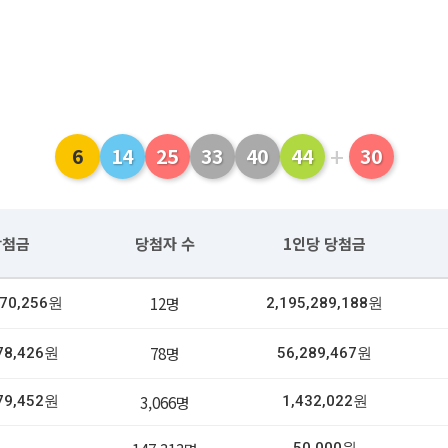
+
6
14
25
33
40
44
30
당첨금
당첨자 수
1인당 당첨금
12명
470,256원
2,195,289,188원
78명
78,426원
56,289,467원
3,066명
79,452원
1,432,022원