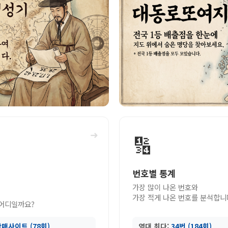
➜
🔢
번호별 통계
가장 많이 나온 번호와
가장 적게 나온 번호를 분석합니
 어디일까요?
매사이트 (78회)
역대 최다:
34번 (184회)