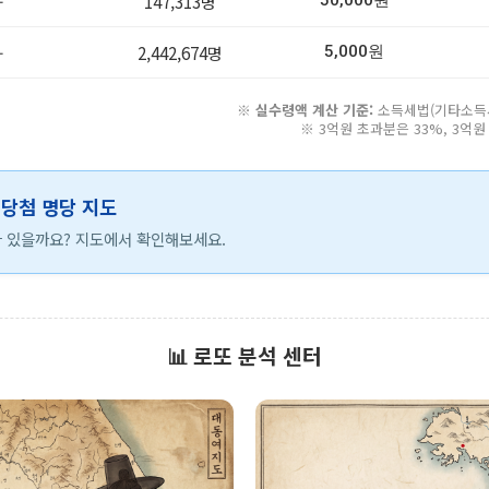
-
147,313명
50,000원
-
2,442,674명
5,000원
※
실수령액 계산 기준:
소득세법(기타소득세 
※ 3억원 초과분은 33%, 3억
등 당첨 명당 지도
 있을까요? 지도에서 확인해보세요.
📊 로또 분석 센터