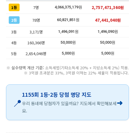
1등
7명
2,757,471,360원
4,066,375,179원
2등
78명
47,441,040원
60,821,851원
3등
3,171명
1,496,091원
1,496,090원
4등
160,366명
50,000원
50,000원
5등
2,654,046명
5,000원
5,000원
※
실수령액 계산 기준:
소득세법(기타소득세 20% + 지방소득세 2%) 적용.
※ 3억원 초과분은 33%, 3억원 이하는 22% 세율이 적용됩니다.
1155회 1등·2등 당첨 명당 지도
📍
➜
우리 동네에 당첨자가 있을까요? 지도에서 확인해보세
요.