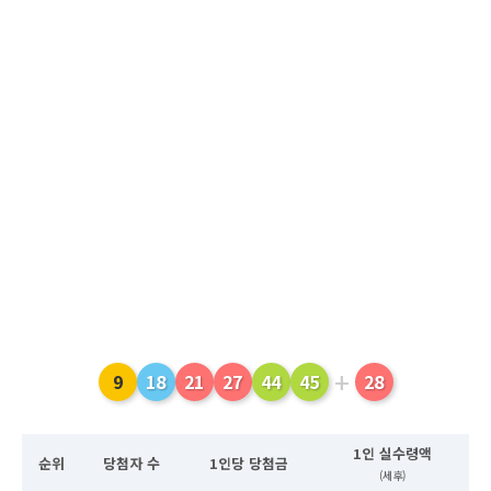
+
9
18
21
27
44
45
28
1인 실수령액
순위
당첨자 수
1인당 당첨금
(세후)