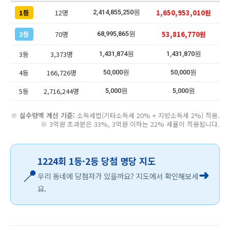
1등
12명
1,650,953,010원
2,414,855,250원
2등
70명
53,816,770원
68,995,865원
3등
3,373명
1,431,874원
1,431,870원
4등
166,726명
50,000원
50,000원
5등
2,716,244명
5,000원
5,000원
※
실수령액 계산 기준:
소득세법(기타소득세 20% + 지방소득세 2%) 적용.
※ 3억원 초과분은 33%, 3억원 이하는 22% 세율이 적용됩니다.
1224회 1등·2등 당첨 명당 지도
📍
➜
우리 동네에 당첨자가 있을까요? 지도에서 확인해보세
요.