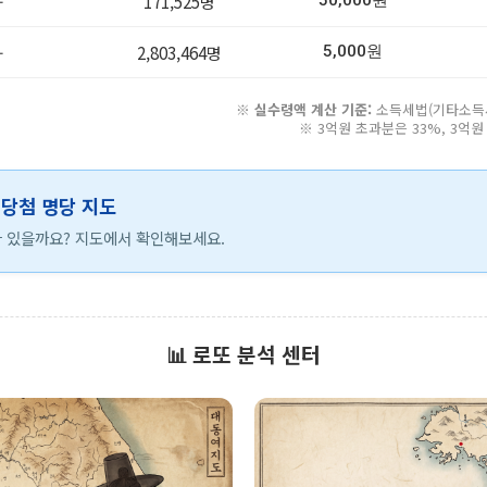
-
171,525명
50,000원
-
2,803,464명
5,000원
※
실수령액 계산 기준:
소득세법(기타소득세 
※ 3억원 초과분은 33%, 3억
등 당첨 명당 지도
 있을까요? 지도에서 확인해보세요.
📊 로또 분석 센터