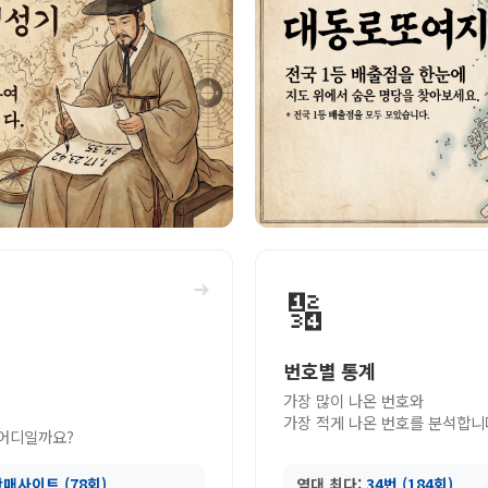
➜
🔢
번호별 통계
가장 많이 나온 번호와
가장 적게 나온 번호를 분석합니
 어디일까요?
매사이트 (78회)
역대 최다:
34번 (184회)