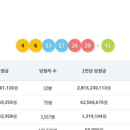
+
4
6
13
17
26
28
41
당첨금
당첨자 수
1인당 당첨금
10명
301,130원
2,815,230,113원
75명
50,250원
62,560,670원
3,557명
52,928원
1,319,104원