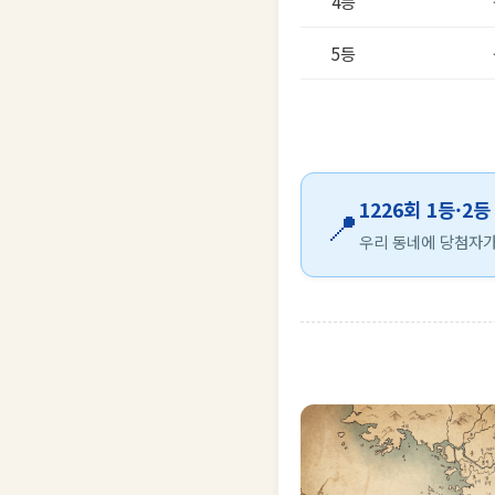
4등
5등
1226회 1등·2
📍
우리 동네에 당첨자가