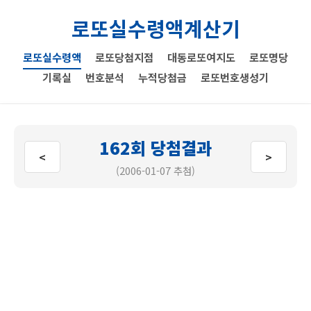
로또실수령액계산기
로또실수령액
로또당첨지점
대동로또여지도
로또명당
기록실
번호분석
누적당첨금
로또번호생성기
162회 당첨결과
<
>
(2006-01-07 추첨)