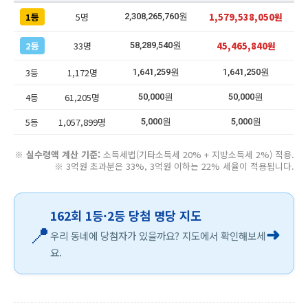
1등
5명
1,579,538,050원
2,308,265,760원
2등
33명
45,465,840원
58,289,540원
3등
1,172명
1,641,259원
1,641,250원
4등
61,205명
50,000원
50,000원
5등
1,057,899명
5,000원
5,000원
※
실수령액 계산 기준:
소득세법(기타소득세 20% + 지방소득세 2%) 적용.
※ 3억원 초과분은 33%, 3억원 이하는 22% 세율이 적용됩니다.
162회 1등·2등 당첨 명당 지도
📍
➜
우리 동네에 당첨자가 있을까요? 지도에서 확인해보세
요.