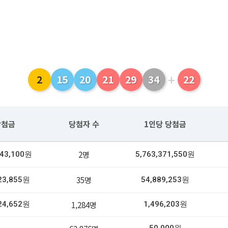
+
2
15
20
21
29
34
22
당첨금
당첨자 수
1인당 당첨금
2명
743,100원
5,763,371,550원
35명
23,855원
54,889,253원
1,284명
24,652원
1,496,203원