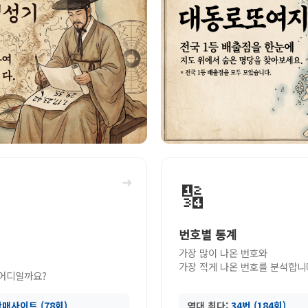
➜
🔢
번호별 통계
가장 많이 나온 번호와
가장 적게 나온 번호를 분석합니
 어디일까요?
매사이트 (78회)
역대 최다:
34번 (184회)