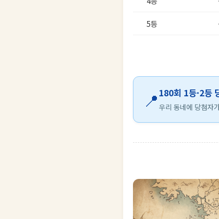
4등
5등
180회 1등·2등
📍
우리 동네에 당첨자가