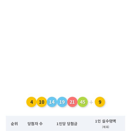
+
4
10
14
19
21
45
9
1인 실수령액
순위
당첨자 수
1인당 당첨금
(세후)