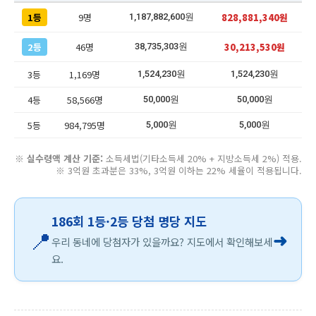
1등
9명
828,881,340원
1,187,882,600원
2등
46명
30,213,530원
38,735,303원
3등
1,169명
1,524,230원
1,524,230원
4등
58,566명
50,000원
50,000원
5등
984,795명
5,000원
5,000원
※
실수령액 계산 기준:
소득세법(기타소득세 20% + 지방소득세 2%) 적용.
※ 3억원 초과분은 33%, 3억원 이하는 22% 세율이 적용됩니다.
186회 1등·2등 당첨 명당 지도
📍
➜
우리 동네에 당첨자가 있을까요? 지도에서 확인해보세
요.