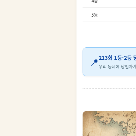
4등
5등
213회 1등·2등
📍
우리 동네에 당첨자가