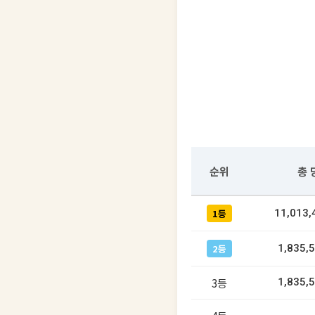
순위
총 
1등
11,013
2등
1,835,
3등
1,835,