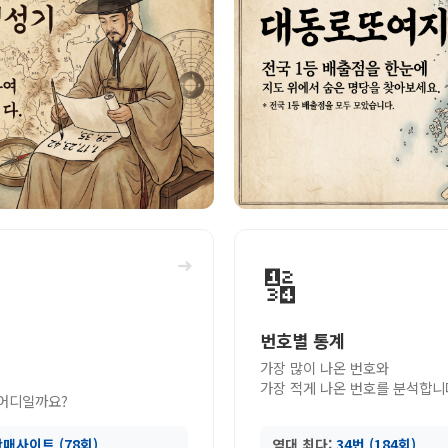
➜
🔢
번호별 통계
가장 많이 나온 번호와
가장 적게 나온 번호를 분석합니
 어디일까요?
매사이트 (78회)
역대 최다:
34번 (184회)