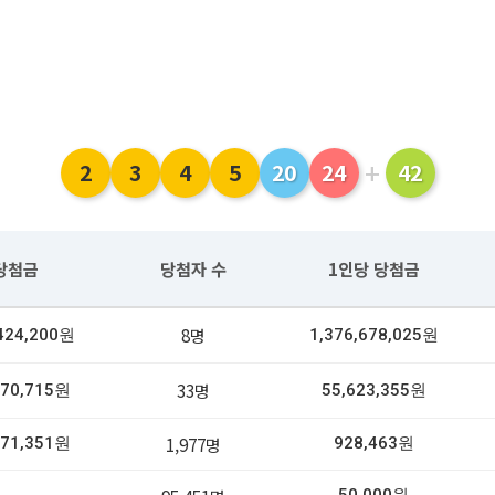
+
2
3
4
5
20
24
42
당첨금
당첨자 수
1인당 당첨금
8명
,424,200원
1,376,678,025원
33명
570,715원
55,623,355원
1,977명
571,351원
928,463원