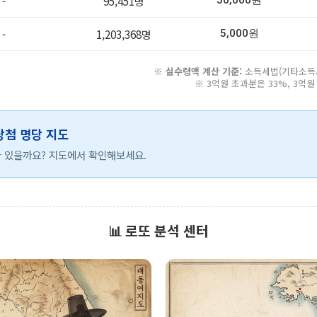
-
95,451명
50,000원
-
1,203,368명
5,000원
※
실수령액 계산 기준:
소득세법(기타소득세 
※ 3억원 초과분은 33%, 3억
 당첨 명당 지도
 있을까요? 지도에서 확인해보세요.
📊 로또 분석 센터