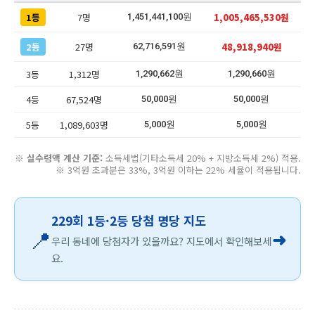
1등
7명
1,005,465,530원
1,451,441,100원
2등
27명
48,918,940원
62,716,591원
3등
1,312명
1,290,662원
1,290,660원
4등
67,524명
50,000원
50,000원
5등
1,089,603명
5,000원
5,000원
※
실수령액 계산 기준:
소득세법(기타소득세 20% + 지방소득세 2%) 적용.
※ 3억원 초과분은 33%, 3억원 이하는 22% 세율이 적용됩니다.
229회 1등·2등 당첨 명당 지도
📍
➜
우리 동네에 당첨자가 있을까요? 지도에서 확인해보세
요.