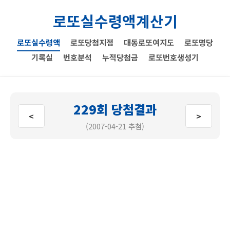
로또실수령액계산기
로또실수령액
로또당첨지점
대동로또여지도
로또명당
기록실
번호분석
누적당첨금
로또번호생성기
229회 당첨결과
<
>
(2007-04-21 추첨)