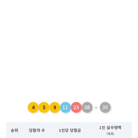
+
4
5
9
11
23
38
35
1인 실수령액
순위
당첨자 수
1인당 당첨금
(세후)