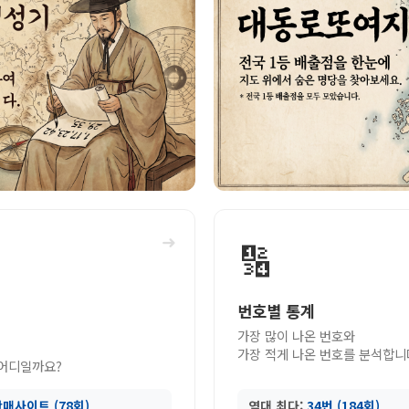
➜
🔢
번호별 통계
가장 많이 나온 번호와
가장 적게 나온 번호를 분석합니
 어디일까요?
매사이트 (78회)
역대 최다:
34번 (184회)