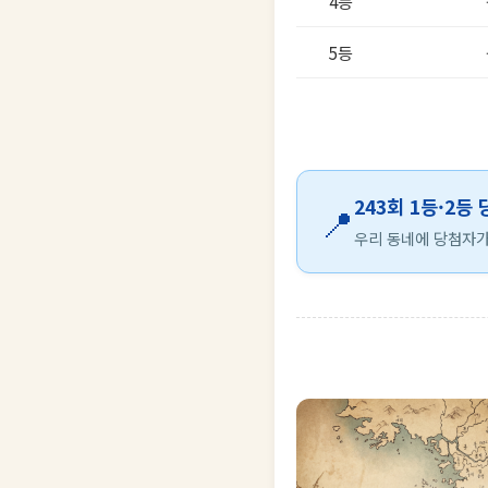
4등
5등
243회 1등·2등
📍
우리 동네에 당첨자가