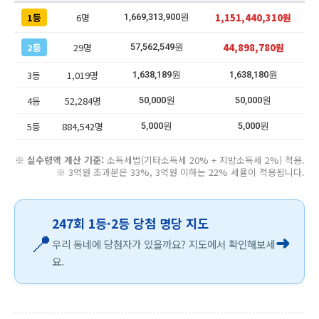
1등
6명
1,151,440,310원
1,669,313,900원
2등
29명
44,898,780원
57,562,549원
3등
1,019명
1,638,189원
1,638,180원
4등
52,284명
50,000원
50,000원
5등
884,542명
5,000원
5,000원
※
실수령액 계산 기준:
소득세법(기타소득세 20% + 지방소득세 2%) 적용.
※ 3억원 초과분은 33%, 3억원 이하는 22% 세율이 적용됩니다.
247회 1등·2등 당첨 명당 지도
📍
➜
우리 동네에 당첨자가 있을까요? 지도에서 확인해보세
요.