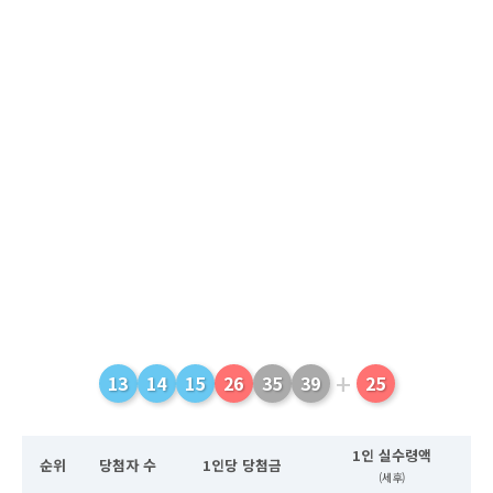
+
13
14
15
26
35
39
25
1인 실수령액
순위
당첨자 수
1인당 당첨금
(세후)