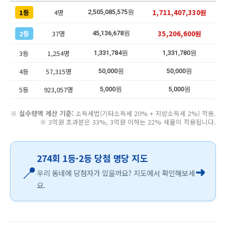
1등
4명
1,711,407,330원
2,505,085,575원
2등
37명
35,206,600원
45,136,678원
3등
1,254명
1,331,784원
1,331,780원
4등
57,315명
50,000원
50,000원
5등
923,057명
5,000원
5,000원
※
실수령액 계산 기준:
소득세법(기타소득세 20% + 지방소득세 2%) 적용.
※ 3억원 초과분은 33%, 3억원 이하는 22% 세율이 적용됩니다.
274회 1등·2등 당첨 명당 지도
📍
➜
우리 동네에 당첨자가 있을까요? 지도에서 확인해보세
요.