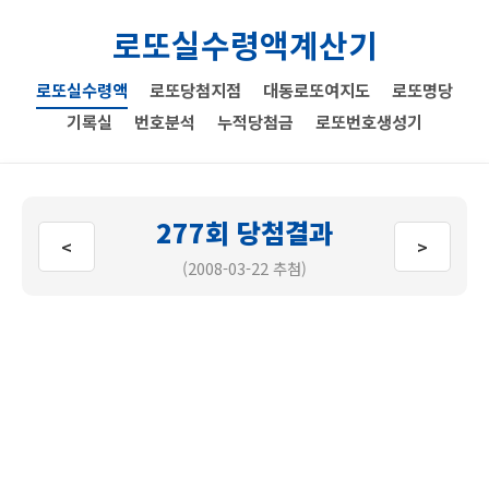
로또실수령액계산기
로또실수령액
로또당첨지점
대동로또여지도
로또명당
기록실
번호분석
누적당첨금
로또번호생성기
277회 당첨결과
<
>
(2008-03-22 추첨)