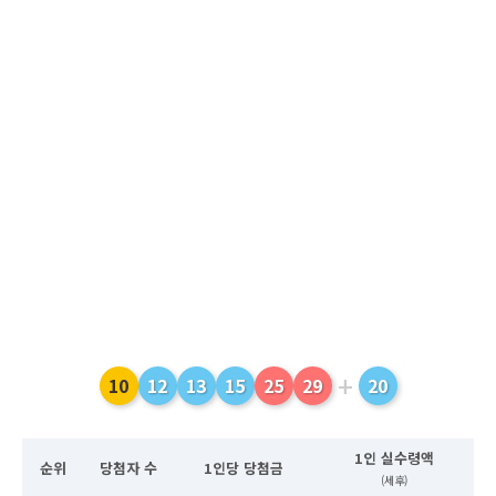
+
10
12
13
15
25
29
20
1인 실수령액
순위
당첨자 수
1인당 당첨금
(세후)