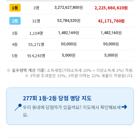
1등
3명
2,225,660,620원
3,272,627,800원
2등
31명
41,171,760원
52,784,320원
3등
1,104명
1,482,169원
1,482,160원
4등
55,271명
50,000원
50,000원
5등
914,243명
5,000원
5,000원
※
실수령액 계산 기준:
소득세법(기타소득세 20% + 지방소득세 2%) 적용.
※ 3억원 초과분은 33%, 3억원 이하는 22% 세율이 적용됩니다.
277회 1등·2등 당첨 명당 지도
📍
➜
우리 동네에 당첨자가 있을까요? 지도에서 확인해보세
요.