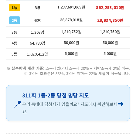
1등
8명
862,253,010원
1,237,691,063원
2등
43명
29,934,850원
38,378,018원
3등
1,363명
1,210,752원
1,210,750원
4등
64,780명
50,000원
50,000원
5등
1,020,412명
5,000원
5,000원
※
실수령액 계산 기준:
소득세법(기타소득세 20% + 지방소득세 2%) 적용.
※ 3억원 초과분은 33%, 3억원 이하는 22% 세율이 적용됩니다.
311회 1등·2등 당첨 명당 지도
📍
➜
우리 동네에 당첨자가 있을까요? 지도에서 확인해보세
요.