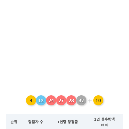
+
4
12
24
27
28
32
10
1인 실수령액
순위
당첨자 수
1인당 당첨금
(세후)