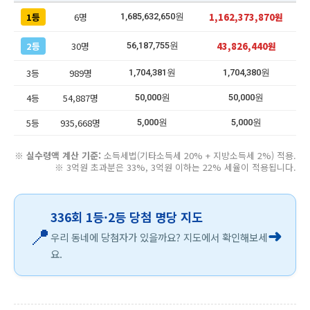
1등
6명
1,162,373,870원
1,685,632,650원
2등
30명
43,826,440원
56,187,755원
3등
989명
1,704,381원
1,704,380원
4등
54,887명
50,000원
50,000원
5등
935,668명
5,000원
5,000원
※
실수령액 계산 기준:
소득세법(기타소득세 20% + 지방소득세 2%) 적용.
※ 3억원 초과분은 33%, 3억원 이하는 22% 세율이 적용됩니다.
336회 1등·2등 당첨 명당 지도
📍
➜
우리 동네에 당첨자가 있을까요? 지도에서 확인해보세
요.