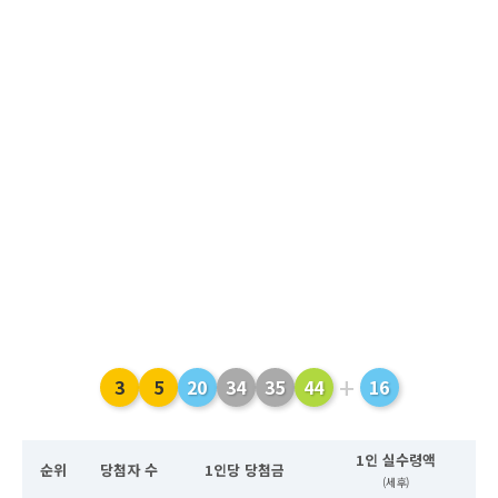
+
3
5
20
34
35
44
16
1인 실수령액
순위
당첨자 수
1인당 당첨금
(세후)