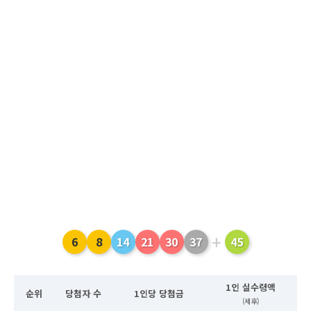
+
6
8
14
21
30
37
45
1인 실수령액
순위
당첨자 수
1인당 당첨금
(세후)