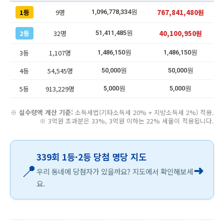
1등
9명
767,841,480원
1,096,778,334원
2등
32명
40,100,950원
51,411,485원
3등
1,107명
1,486,150원
1,486,150원
4등
54,545명
50,000원
50,000원
5등
913,229명
5,000원
5,000원
※
실수령액 계산 기준:
소득세법(기타소득세 20% + 지방소득세 2%) 적용.
※ 3억원 초과분은 33%, 3억원 이하는 22% 세율이 적용됩니다.
339회 1등·2등 당첨 명당 지도
📍
➜
우리 동네에 당첨자가 있을까요? 지도에서 확인해보세
요.