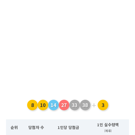
+
8
10
14
27
33
38
3
1인 실수령액
순위
당첨자 수
1인당 당첨금
(세후)