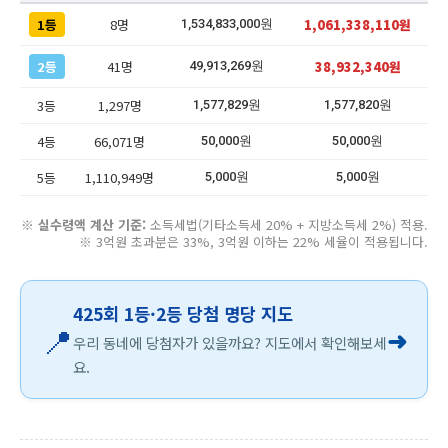
1등
8명
1,061,338,110원
1,534,833,000원
2등
41명
38,932,340원
49,913,269원
3등
1,297명
1,577,829원
1,577,820원
4등
66,071명
50,000원
50,000원
5등
1,110,949명
5,000원
5,000원
※
실수령액 계산 기준:
소득세법(기타소득세 20% + 지방소득세 2%) 적용.
※ 3억원 초과분은 33%, 3억원 이하는 22% 세율이 적용됩니다.
425회 1등·2등 당첨 명당 지도
📍
➜
우리 동네에 당첨자가 있을까요? 지도에서 확인해보세
요.