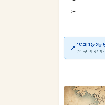
4등
5등
431회 1등·2등
📍
우리 동네에 당첨자가