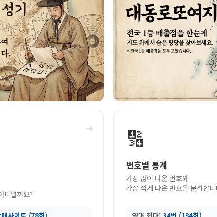
➜
🔢
번호별 통계
가장 많이 나온 번호와
가장 적게 나온 번호를 분석합니
 어디일까요?
매사이트 (78회)
역대 최다:
34번 (184회)