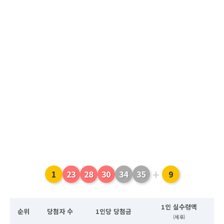
+
1
23
28
30
34
35
9
1인 실수령액
순위
당첨자 수
1인당 당첨금
(세후)