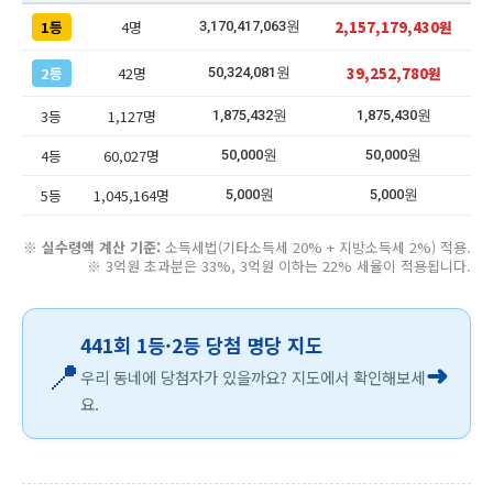
1등
4명
2,157,179,430원
3,170,417,063원
2등
42명
39,252,780원
50,324,081원
3등
1,127명
1,875,432원
1,875,430원
4등
60,027명
50,000원
50,000원
5등
1,045,164명
5,000원
5,000원
※
실수령액 계산 기준:
소득세법(기타소득세 20% + 지방소득세 2%) 적용.
※ 3억원 초과분은 33%, 3억원 이하는 22% 세율이 적용됩니다.
441회 1등·2등 당첨 명당 지도
📍
➜
우리 동네에 당첨자가 있을까요? 지도에서 확인해보세
요.