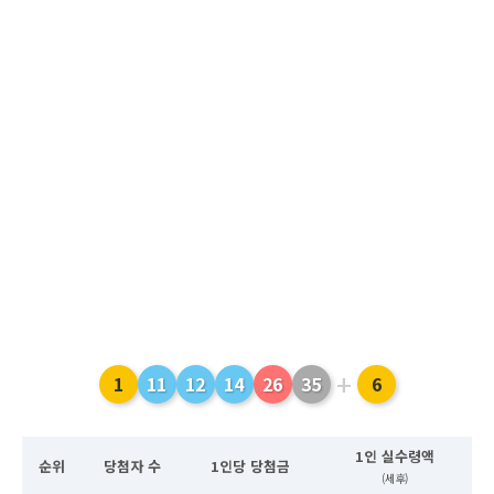
+
1
11
12
14
26
35
6
1인 실수령액
순위
당첨자 수
1인당 당첨금
(세후)