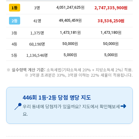
1등
3명
2,747,335,900원
4,051,247,625원
2등
41명
38,536,250원
49,405,459원
3등
1,375명
1,473,181원
1,473,180원
4등
68,198명
50,000원
50,000원
5등
1,136,546명
5,000원
5,000원
※
실수령액 계산 기준:
소득세법(기타소득세 20% + 지방소득세 2%) 적용.
※ 3억원 초과분은 33%, 3억원 이하는 22% 세율이 적용됩니다.
446회 1등·2등 당첨 명당 지도
📍
➜
우리 동네에 당첨자가 있을까요? 지도에서 확인해보세
요.