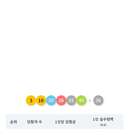
+
3
10
20
26
35
43
36
1인 실수령액
순위
당첨자 수
1인당 당첨금
(세후)