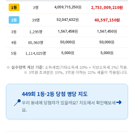
1등
3명
2,753,009,210원
4,059,715,250원
2등
39명
40,597,150원
52,047,632원
3등
1,295명
1,567,458원
1,567,450원
4등
65,963명
50,000원
50,000원
5등
1,114,025명
5,000원
5,000원
※
실수령액 계산 기준:
소득세법(기타소득세 20% + 지방소득세 2%) 적용.
※ 3억원 초과분은 33%, 3억원 이하는 22% 세율이 적용됩니다.
449회 1등·2등 당첨 명당 지도
📍
➜
우리 동네에 당첨자가 있을까요? 지도에서 확인해보세
요.