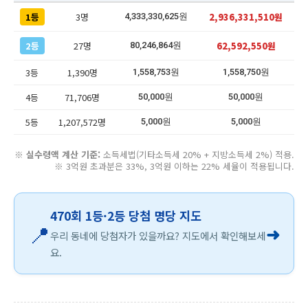
1등
3명
2,936,331,510원
4,333,330,625원
2등
27명
62,592,550원
80,246,864원
3등
1,390명
1,558,753원
1,558,750원
4등
71,706명
50,000원
50,000원
5등
1,207,572명
5,000원
5,000원
※
실수령액 계산 기준:
소득세법(기타소득세 20% + 지방소득세 2%) 적용.
※ 3억원 초과분은 33%, 3억원 이하는 22% 세율이 적용됩니다.
470회 1등·2등 당첨 명당 지도
📍
➜
우리 동네에 당첨자가 있을까요? 지도에서 확인해보세
요.