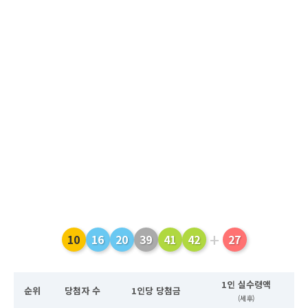
+
10
16
20
39
41
42
27
1인 실수령액
순위
당첨자 수
1인당 당첨금
(세후)