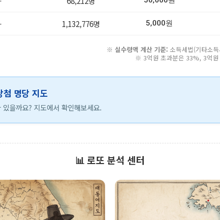
-
68,212명
50,000원
-
1,132,776명
5,000원
※
실수령액 계산 기준:
소득세법(기타소득세 
※ 3억원 초과분은 33%, 3억
 당첨 명당 지도
 있을까요? 지도에서 확인해보세요.
📊 로또 분석 센터