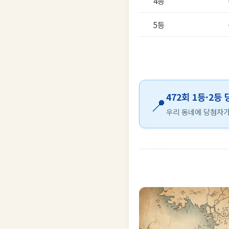
4등
5등
472회 1등·2등
📍
우리 동네에 당첨자가