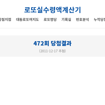
로또실수령액계산기
당첨지점
대동로또여지도
로또명당
기록실
번호분석
누적당
472회 당첨결과
(2011-12-17 추첨)