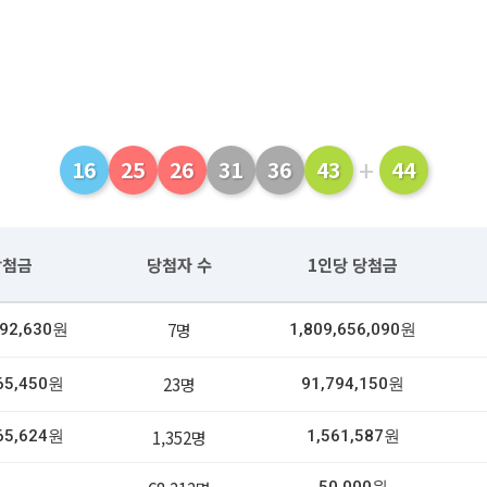
+
16
25
26
31
36
43
44
당첨금
당첨자 수
1인당 당첨금
7명
592,630원
1,809,656,090원
23명
65,450원
91,794,150원
1,352명
65,624원
1,561,587원