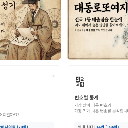
➜
🔢
번호별 통계
가장 많이 나온 번호와
가장 적게 나온 번호를 분석합니
 어디일까요?
매사이트 (78회)
역대 최다:
34번 (184회)