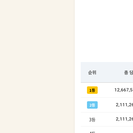
순위
총 
1등
12,667,
2등
2,111,2
3등
2,111,2