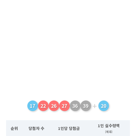
+
17
22
26
27
36
39
20
1인 실수령액
순위
당첨자 수
1인당 당첨금
(세후)