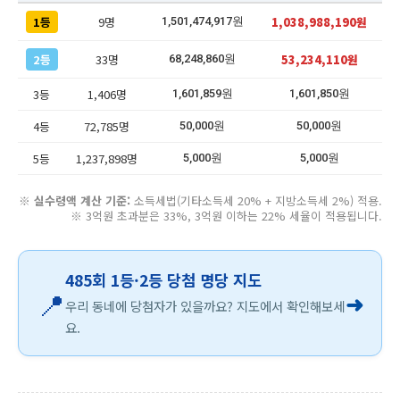
1등
9명
1,038,988,190원
1,501,474,917원
2등
33명
53,234,110원
68,248,860원
3등
1,406명
1,601,859원
1,601,850원
4등
72,785명
50,000원
50,000원
5등
1,237,898명
5,000원
5,000원
※
실수령액 계산 기준:
소득세법(기타소득세 20% + 지방소득세 2%) 적용.
※ 3억원 초과분은 33%, 3억원 이하는 22% 세율이 적용됩니다.
485회 1등·2등 당첨 명당 지도
📍
➜
우리 동네에 당첨자가 있을까요? 지도에서 확인해보세
요.