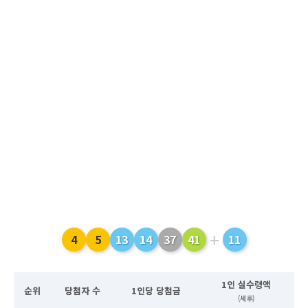
+
4
5
13
14
37
41
11
1인 실수령액
순위
당첨자 수
1인당 당첨금
(세후)