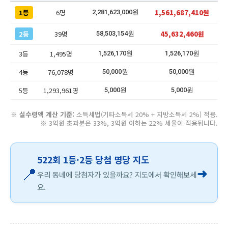
1등
6명
1,561,687,410원
2,281,623,000원
2등
39명
45,632,460원
58,503,154원
3등
1,495명
1,526,170원
1,526,170원
4등
76,078명
50,000원
50,000원
5등
1,293,961명
5,000원
5,000원
※
실수령액 계산 기준:
소득세법(기타소득세 20% + 지방소득세 2%) 적용.
※ 3억원 초과분은 33%, 3억원 이하는 22% 세율이 적용됩니다.
522회 1등·2등 당첨 명당 지도
📍
➜
우리 동네에 당첨자가 있을까요? 지도에서 확인해보세
요.