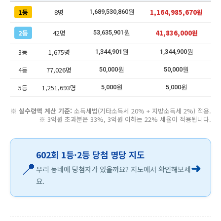
1등
8명
1,164,985,670원
1,689,530,860원
2등
42명
41,836,000원
53,635,901원
3등
1,675명
1,344,901원
1,344,900원
4등
77,026명
50,000원
50,000원
5등
1,251,693명
5,000원
5,000원
※
실수령액 계산 기준:
소득세법(기타소득세 20% + 지방소득세 2%) 적용.
※ 3억원 초과분은 33%, 3억원 이하는 22% 세율이 적용됩니다.
602회 1등·2등 당첨 명당 지도
📍
➜
우리 동네에 당첨자가 있을까요? 지도에서 확인해보세
요.