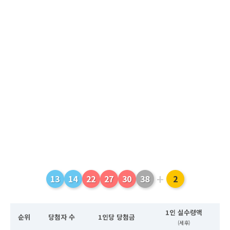
+
13
14
22
27
30
38
2
1인 실수령액
순위
당첨자 수
1인당 당첨금
(세후)