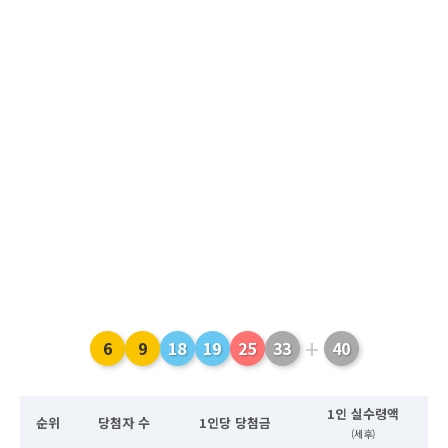
+
6
9
18
19
25
33
40
1인 실수령액
순위
당첨자 수
1인당 당첨금
(세후)