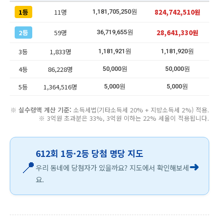
1등
11명
824,742,510원
1,181,705,250원
2등
59명
28,641,330원
36,719,655원
3등
1,833명
1,181,921원
1,181,920원
4등
86,228명
50,000원
50,000원
5등
1,364,516명
5,000원
5,000원
※
실수령액 계산 기준:
소득세법(기타소득세 20% + 지방소득세 2%) 적용.
※ 3억원 초과분은 33%, 3억원 이하는 22% 세율이 적용됩니다.
612회 1등·2등 당첨 명당 지도
📍
➜
우리 동네에 당첨자가 있을까요? 지도에서 확인해보세
요.