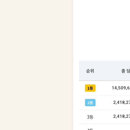
순위
총 
1등
14,509,
2등
2,418,2
3등
2,418,2