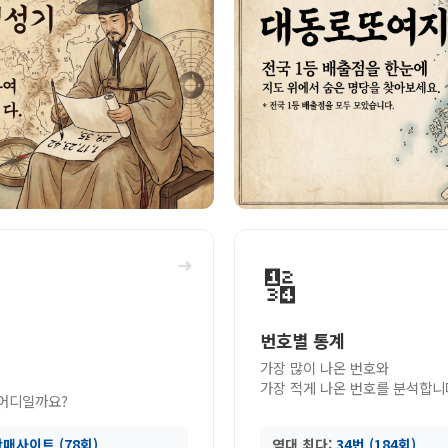
➜
🔢
번호별 통계
가장 많이 나온 번호와
가장 적게 나온 번호를 분석합니
 어디일까요?
매사이트 (78회)
역대 최다:
34번 (184회)