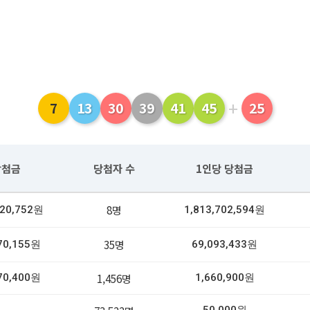
+
7
13
30
39
41
45
25
당첨금
당첨자 수
1인당 당첨금
8명
620,752원
1,813,702,594원
35명
70,155원
69,093,433원
1,456명
70,400원
1,660,900원