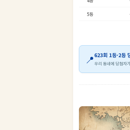
4등
5등
623회 1등·2등
📍
우리 동네에 당첨자가