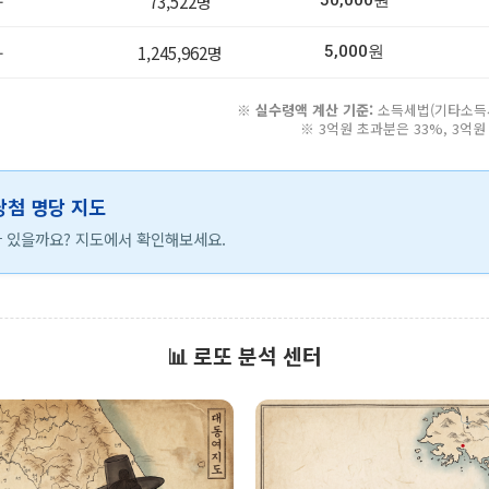
-
73,522명
50,000원
-
1,245,962명
5,000원
※
실수령액 계산 기준:
소득세법(기타소득세 
※ 3억원 초과분은 33%, 3억
 당첨 명당 지도
 있을까요? 지도에서 확인해보세요.
📊 로또 분석 센터