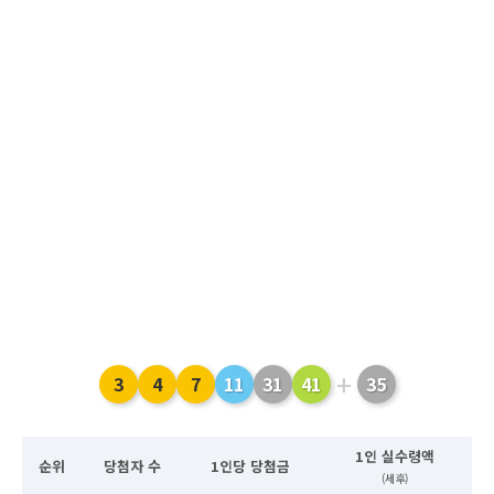
+
3
4
7
11
31
41
35
1인 실수령액
순위
당첨자 수
1인당 당첨금
(세후)