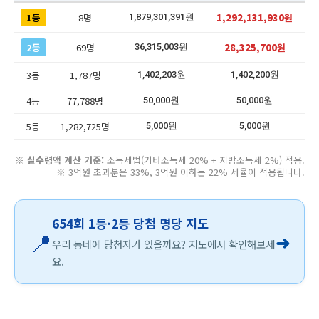
1등
8명
1,292,131,930원
1,879,301,391원
2등
69명
28,325,700원
36,315,003원
3등
1,787명
1,402,203원
1,402,200원
4등
77,788명
50,000원
50,000원
5등
1,282,725명
5,000원
5,000원
※
실수령액 계산 기준:
소득세법(기타소득세 20% + 지방소득세 2%) 적용.
※ 3억원 초과분은 33%, 3억원 이하는 22% 세율이 적용됩니다.
654회 1등·2등 당첨 명당 지도
📍
➜
우리 동네에 당첨자가 있을까요? 지도에서 확인해보세
요.