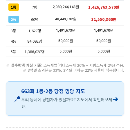
1등
7명
1,426,763,570원
2,080,244,143원
2등
60명
31,550,360원
40,449,192원
3등
1,627명
1,491,673원
1,491,670원
4등
84,092명
50,000원
50,000원
5등
1,386,028명
5,000원
5,000원
※
실수령액 계산 기준:
소득세법(기타소득세 20% + 지방소득세 2%) 적용.
※ 3억원 초과분은 33%, 3억원 이하는 22% 세율이 적용됩니다.
663회 1등·2등 당첨 명당 지도
📍
➜
우리 동네에 당첨자가 있을까요? 지도에서 확인해보세
요.