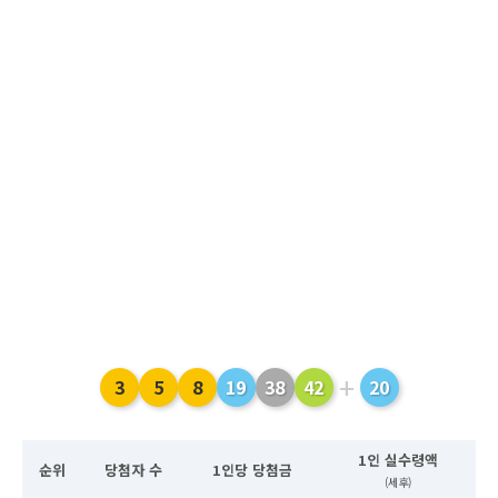
+
3
5
8
19
38
42
20
1인 실수령액
순위
당첨자 수
1인당 당첨금
(세후)