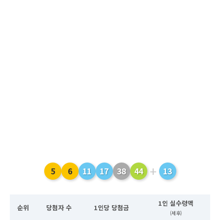
+
5
6
11
17
38
44
13
1인 실수령액
순위
당첨자 수
1인당 당첨금
(세후)