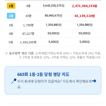
1등
4명
2,473,964,350원
3,643,230,375원
2등
30명
63,149,320원
80,960,675원
3등
1,790명
1,356,883원
1,356,880원
4등
87,227명
50,000원
50,000원
5등
1,430,205명
5,000원
5,000원
※
실수령액 계산 기준:
소득세법(기타소득세 20% + 지방소득세 2%) 적용.
※ 3억원 초과분은 33%, 3억원 이하는 22% 세율이 적용됩니다.
665회 1등·2등 당첨 명당 지도
📍
➜
우리 동네에 당첨자가 있을까요? 지도에서 확인해보세
요.