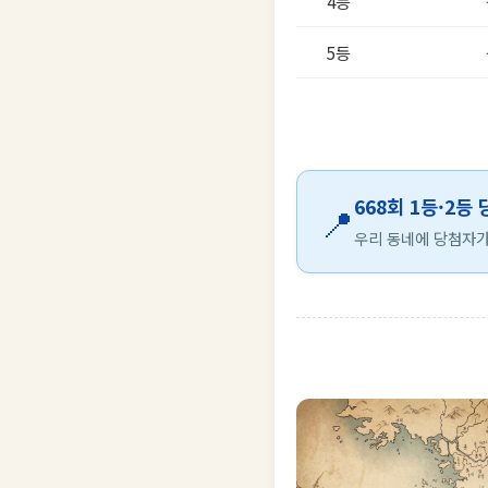
4등
5등
668회 1등·2등
📍
우리 동네에 당첨자가