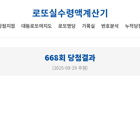
로또실수령액계산기
당첨지점
대동로또여지도
로또명당
기록실
번호분석
누적당
668회 당첨결과
(2015-09-19 추첨)