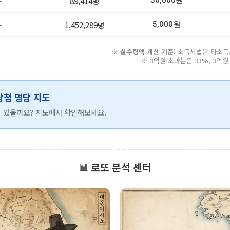
-
89,414명
50,000원
-
1,452,289명
5,000원
※
실수령액 계산 기준:
소득세법(기타소득세 
※ 3억원 초과분은 33%, 3억
 당첨 명당 지도
 있을까요? 지도에서 확인해보세요.
📊 로또 분석 센터