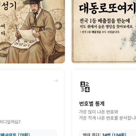
➜
🔢
번호별 통계
가장 많이 나온 번호와
가장 적게 나온 번호를 분석합니
 어디일까요?
매사이트 (78회)
역대 최다:
34번 (184회)