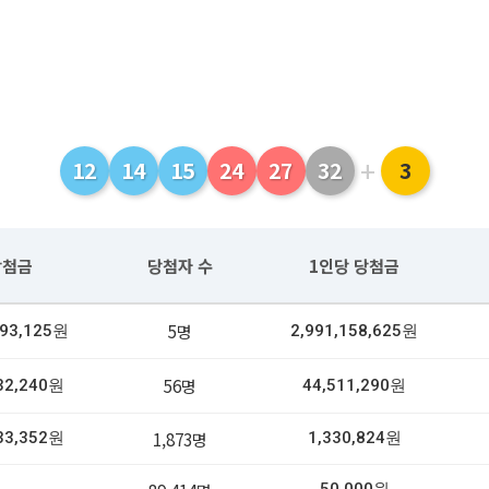
+
12
14
15
24
27
32
3
당첨금
당첨자 수
1인당 당첨금
5명
793,125원
2,991,158,625원
56명
32,240원
44,511,290원
1,873명
33,352원
1,330,824원