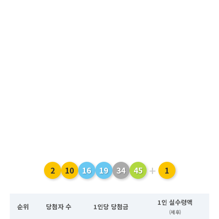
+
2
10
16
19
34
45
1
1인 실수령액
순위
당첨자 수
1인당 당첨금
(세후)