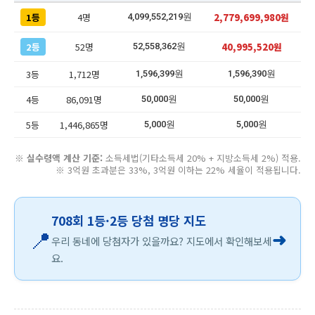
1등
4명
2,779,699,980원
4,099,552,219원
2등
52명
40,995,520원
52,558,362원
3등
1,712명
1,596,399원
1,596,390원
4등
86,091명
50,000원
50,000원
5등
1,446,865명
5,000원
5,000원
※
실수령액 계산 기준:
소득세법(기타소득세 20% + 지방소득세 2%) 적용.
※ 3억원 초과분은 33%, 3억원 이하는 22% 세율이 적용됩니다.
708회 1등·2등 당첨 명당 지도
📍
➜
우리 동네에 당첨자가 있을까요? 지도에서 확인해보세
요.