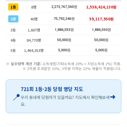
1등
8명
1,556,424,130원
2,273,767,360원
2등
40명
59,117,950원
75,792,246원
3등
1,607명
1,886,553원
1,886,550원
4등
84,770명
50,000원
50,000원
5등
1,464,353명
5,000원
5,000원
※
실수령액 계산 기준:
소득세법(기타소득세 20% + 지방소득세 2%) 적용.
※ 3억원 초과분은 33%, 3억원 이하는 22% 세율이 적용됩니다.
721회 1등·2등 당첨 명당 지도
📍
➜
우리 동네에 당첨자가 있을까요? 지도에서 확인해보세
요.