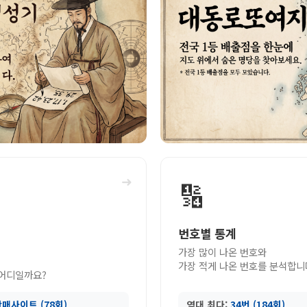
➜
🔢
번호별 통계
가장 많이 나온 번호와
가장 적게 나온 번호를 분석합니
 어디일까요?
매사이트 (78회)
역대 최다:
34번 (184회)