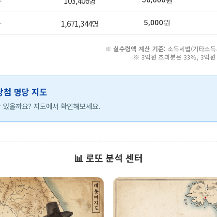
-
103,406명
50,000원
-
1,671,344명
5,000원
※
실수령액 계산 기준:
소득세법(기타소득세 
※ 3억원 초과분은 33%, 3억
 당첨 명당 지도
 있을까요? 지도에서 확인해보세요.
📊 로또 분석 센터