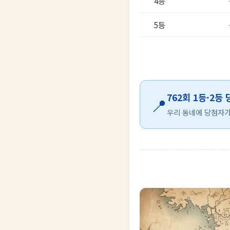
4등
5등
762회 1등·2등
📍
우리 동네에 당첨자가