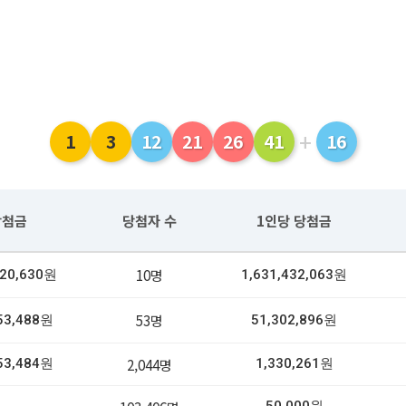
+
1
3
12
21
26
41
16
당첨금
당첨자 수
1인당 당첨금
10명
320,630원
1,631,432,063원
53명
53,488원
51,302,896원
2,044명
53,484원
1,330,261원