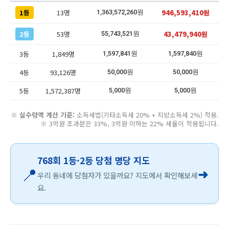
1등
13명
946,593,410원
1,363,572,260원
2등
53명
43,479,940원
55,743,521원
3등
1,849명
1,597,841원
1,597,840원
4등
93,126명
50,000원
50,000원
5등
1,572,387명
5,000원
5,000원
※
실수령액 계산 기준:
소득세법(기타소득세 20% + 지방소득세 2%) 적용.
※ 3억원 초과분은 33%, 3억원 이하는 22% 세율이 적용됩니다.
768회 1등·2등 당첨 명당 지도
📍
➜
우리 동네에 당첨자가 있을까요? 지도에서 확인해보세
요.