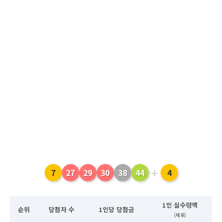
+
7
27
29
30
38
44
4
1인 실수령액
순위
당첨자 수
1인당 당첨금
(세후)