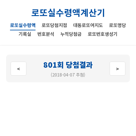
로또실수령액계산기
로또실수령액
로또당첨지점
대동로또여지도
로또명당
기록실
번호분석
누적당첨금
로또번호생성기
801회 당첨결과
<
>
(2018-04-07 추첨)