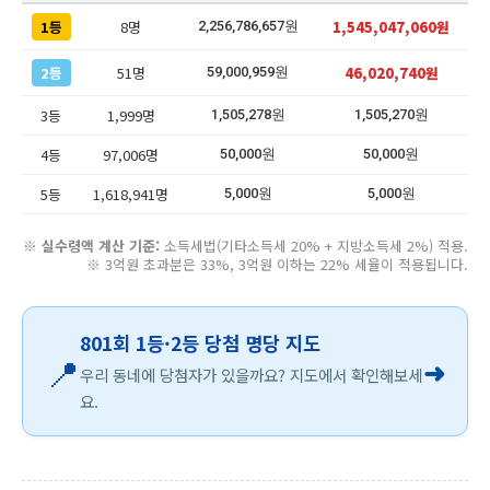
1등
8명
1,545,047,060원
2,256,786,657원
2등
51명
46,020,740원
59,000,959원
3등
1,999명
1,505,278원
1,505,270원
4등
97,006명
50,000원
50,000원
5등
1,618,941명
5,000원
5,000원
※
실수령액 계산 기준:
소득세법(기타소득세 20% + 지방소득세 2%) 적용.
※ 3억원 초과분은 33%, 3억원 이하는 22% 세율이 적용됩니다.
801회 1등·2등 당첨 명당 지도
📍
➜
우리 동네에 당첨자가 있을까요? 지도에서 확인해보세
요.