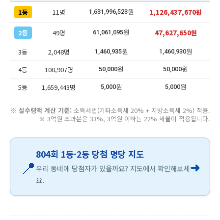
1등
11명
1,126,437,670원
1,631,996,523원
2등
49명
47,627,650원
61,061,095원
3등
2,048명
1,460,935원
1,460,930원
4등
100,907명
50,000원
50,000원
5등
1,659,443명
5,000원
5,000원
※
실수령액 계산 기준:
소득세법(기타소득세 20% + 지방소득세 2%) 적용.
※ 3억원 초과분은 33%, 3억원 이하는 22% 세율이 적용됩니다.
804회 1등·2등 당첨 명당 지도
📍
➜
우리 동네에 당첨자가 있을까요? 지도에서 확인해보세
요.