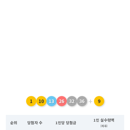
+
1
10
13
26
32
36
9
1인 실수령액
순위
당첨자 수
1인당 당첨금
(세후)