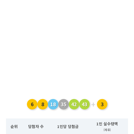
+
6
8
18
35
42
43
3
1인 실수령액
순위
당첨자 수
1인당 당첨금
(세후)