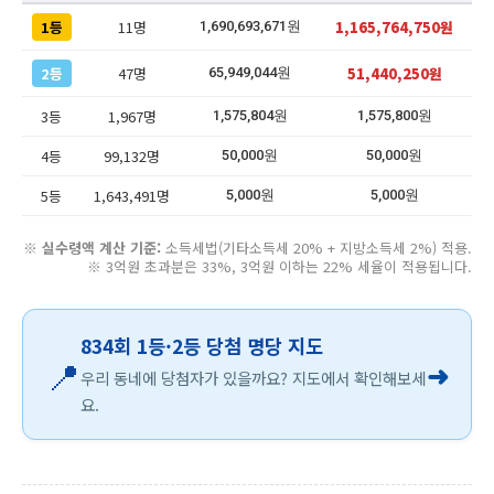
1등
11명
1,165,764,750원
1,690,693,671원
2등
47명
51,440,250원
65,949,044원
3등
1,967명
1,575,804원
1,575,800원
4등
99,132명
50,000원
50,000원
5등
1,643,491명
5,000원
5,000원
※
실수령액 계산 기준:
소득세법(기타소득세 20% + 지방소득세 2%) 적용.
※ 3억원 초과분은 33%, 3억원 이하는 22% 세율이 적용됩니다.
834회 1등·2등 당첨 명당 지도
📍
➜
우리 동네에 당첨자가 있을까요? 지도에서 확인해보세
요.