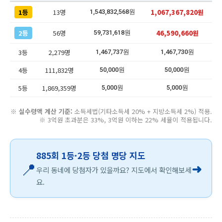
1등
13명
1,067,367,820원
1,543,832,568원
2등
56명
46,590,660원
59,731,618원
3등
2,279명
1,467,737원
1,467,730원
4등
111,832명
50,000원
50,000원
5등
1,869,359명
5,000원
5,000원
※
실수령액 계산 기준:
소득세법(기타소득세 20% + 지방소득세 2%) 적용.
※ 3억원 초과분은 33%, 3억원 이하는 22% 세율이 적용됩니다.
885회 1등·2등 당첨 명당 지도
📍
➜
우리 동네에 당첨자가 있을까요? 지도에서 확인해보세
요.