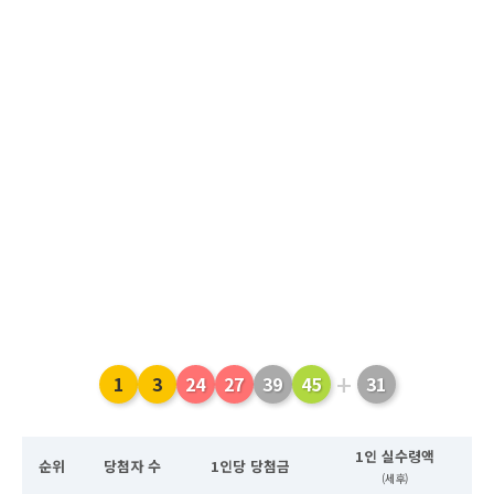
+
1
3
24
27
39
45
31
1인 실수령액
순위
당첨자 수
1인당 당첨금
(세후)